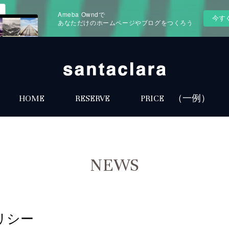
Ameba Owndで
今す
あなただけのホームページやブログをつくろう
HOME
RESERVE
PRICE （一例）
NEWS
リシー