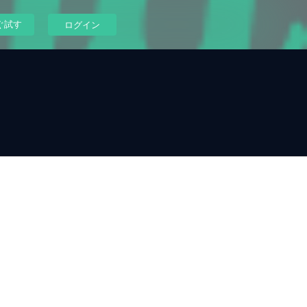
ぐ試す
ログイン