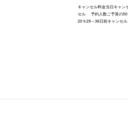
キャンセル料金当日キャン
セル 予約人数ご予算の50
20％29～36日前キャンセ